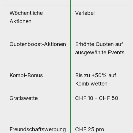
Wöchentliche
Variabel
Aktionen
Quotenboost-Aktionen
Erhöhte Quoten auf
ausgewählte Events
Kombi-Bonus
Bis zu +50% auf
Kombiwetten
Gratiswette
CHF 10 – CHF 50
Freundschaftswerbung
CHF 25 pro