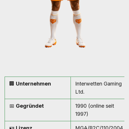
🏢
Unternehmen
Interwetten Gaming
Ltd.
📅
Gegründet
1990 (online seit
1997)
🪪
Lizenz
MGA/B2C/110/2004