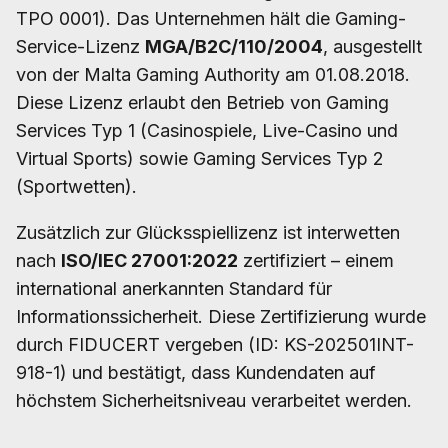
TPO 0001). Das Unternehmen hält die Gaming-
Service-Lizenz
MGA/B2C/110/2004
, ausgestellt
von der Malta Gaming Authority am 01.08.2018.
Diese Lizenz erlaubt den Betrieb von Gaming
Services Typ 1 (Casinospiele, Live-Casino und
Virtual Sports) sowie Gaming Services Typ 2
(Sportwetten).
Zusätzlich zur Glücksspiellizenz ist interwetten
nach
ISO/IEC 27001:2022
zertifiziert – einem
international anerkannten Standard für
Informationssicherheit. Diese Zertifizierung wurde
durch FIDUCERT vergeben (ID: KS-202501INT-
918-1) und bestätigt, dass Kundendaten auf
höchstem Sicherheitsniveau verarbeitet werden.