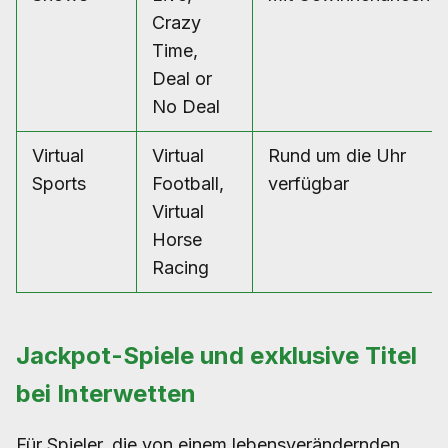
Crazy
Time,
Deal or
No Deal
Virtual
Virtual
Rund um die Uhr
Sports
Football,
verfügbar
Virtual
Horse
Racing
Jackpot-Spiele und exklusive Titel
bei Interwetten
Für Spieler, die von einem lebensverändernden