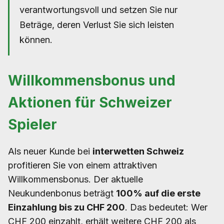
verantwortungsvoll und setzen Sie nur
Beträge, deren Verlust Sie sich leisten
können.
Willkommensbonus und
Aktionen für Schweizer
Spieler
Als neuer Kunde bei
interwetten Schweiz
profitieren Sie von einem attraktiven
Willkommensbonus. Der aktuelle
Neukundenbonus beträgt
100% auf die erste
Einzahlung bis zu CHF 200
. Das bedeutet: Wer
CHF 200 einzahlt, erhält weitere CHF 200 als