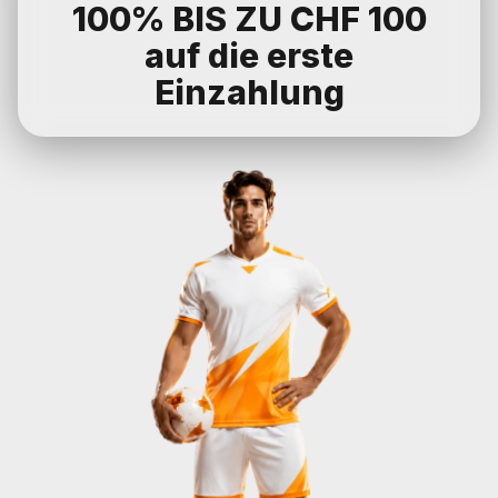
100% BIS ZU CHF 100
auf die erste
Einzahlung