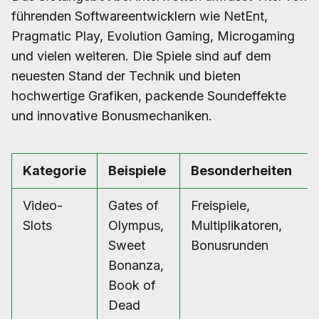
führenden Softwareentwicklern wie NetEnt,
Pragmatic Play, Evolution Gaming, Microgaming
und vielen weiteren. Die Spiele sind auf dem
neuesten Stand der Technik und bieten
hochwertige Grafiken, packende Soundeffekte
und innovative Bonusmechaniken.
Kategorie
Beispiele
Besonderheiten
Video-
Gates of
Freispiele,
Slots
Olympus,
Multiplikatoren,
Sweet
Bonusrunden
Bonanza,
Book of
Dead