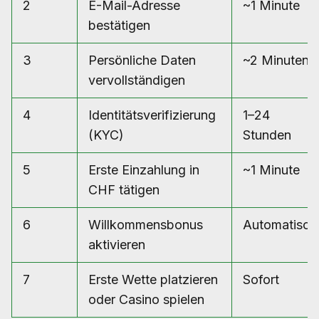
2
E-Mail-Adresse
~1 Minute
bestätigen
3
Persönliche Daten
~2 Minuten
vervollständigen
4
Identitätsverifizierung
1–24
(KYC)
Stunden
5
Erste Einzahlung in
~1 Minute
CHF tätigen
6
Willkommensbonus
Automatisch
aktivieren
7
Erste Wette platzieren
Sofort
oder Casino spielen