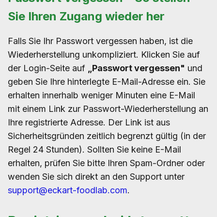
Sie Ihren Zugang wieder her
Falls Sie Ihr Passwort vergessen haben, ist die
Wiederherstellung unkompliziert. Klicken Sie auf
der Login-Seite auf
„Passwort vergessen"
und
geben Sie Ihre hinterlegte E-Mail-Adresse ein. Sie
erhalten innerhalb weniger Minuten eine E-Mail
mit einem Link zur Passwort-Wiederherstellung an
Ihre registrierte Adresse. Der Link ist aus
Sicherheitsgründen zeitlich begrenzt gültig (in der
Regel 24 Stunden). Sollten Sie keine E-Mail
erhalten, prüfen Sie bitte Ihren Spam-Ordner oder
wenden Sie sich direkt an den Support unter
support@eckart-foodlab.com
.